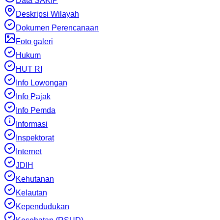
Data SAKIP
Deskripsi Wilayah
Dokumen Perencanaan
Foto galeri
Hukum
HUT RI
Info Lowongan
Info Pajak
Info Pemda
Informasi
Inspektorat
Internet
JDIH
Kehutanan
Kelautan
Kependudukan