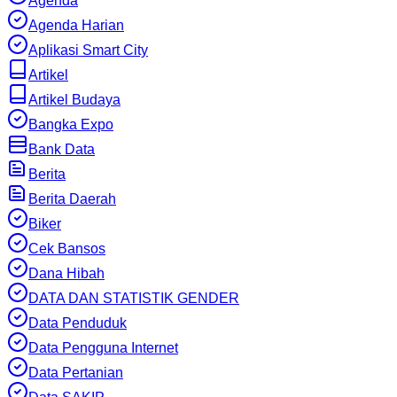
Agenda
Agenda Harian
Aplikasi Smart City
Artikel
Artikel Budaya
Bangka Expo
Bank Data
Berita
Berita Daerah
Biker
Cek Bansos
Dana Hibah
DATA DAN STATISTIK GENDER
Data Penduduk
Data Pengguna Internet
Data Pertanian