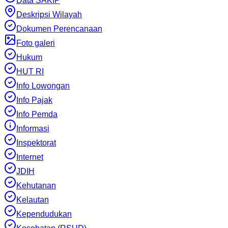
Data SAKIP
Deskripsi Wilayah
Dokumen Perencanaan
Foto galeri
Hukum
HUT RI
Info Lowongan
Info Pajak
Info Pemda
Informasi
Inspektorat
Internet
JDIH
Kehutanan
Kelautan
Kependudukan