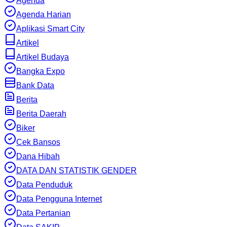
Agenda
Agenda Harian
Aplikasi Smart City
Artikel
Artikel Budaya
Bangka Expo
Bank Data
Berita
Berita Daerah
Biker
Cek Bansos
Dana Hibah
DATA DAN STATISTIK GENDER
Data Penduduk
Data Pengguna Internet
Data Pertanian