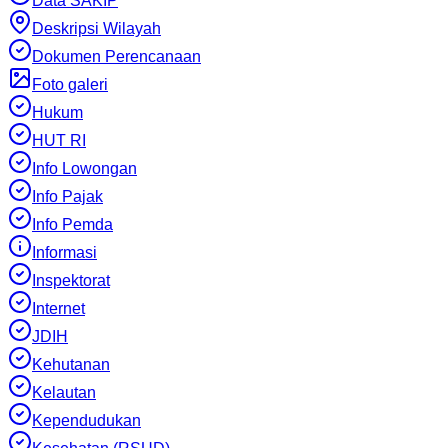
Data SAKIP
Deskripsi Wilayah
Dokumen Perencanaan
Foto galeri
Hukum
HUT RI
Info Lowongan
Info Pajak
Info Pemda
Informasi
Inspektorat
Internet
JDIH
Kehutanan
Kelautan
Kependudukan