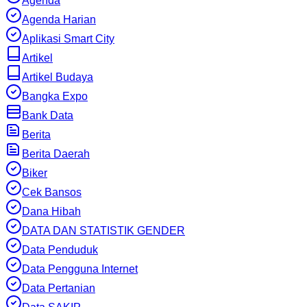
Agenda
Agenda Harian
Aplikasi Smart City
Artikel
Artikel Budaya
Bangka Expo
Bank Data
Berita
Berita Daerah
Biker
Cek Bansos
Dana Hibah
DATA DAN STATISTIK GENDER
Data Penduduk
Data Pengguna Internet
Data Pertanian