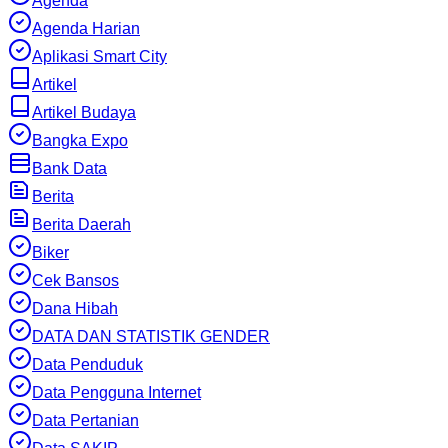
Agenda
Agenda Harian
Aplikasi Smart City
Artikel
Artikel Budaya
Bangka Expo
Bank Data
Berita
Berita Daerah
Biker
Cek Bansos
Dana Hibah
DATA DAN STATISTIK GENDER
Data Penduduk
Data Pengguna Internet
Data Pertanian