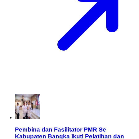
Pembina dan Fasilitator PMR Se
Kabupaten Bangka Ikuti Pelatihan dan