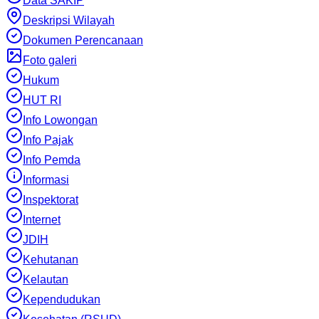
Data SAKIP
Deskripsi Wilayah
Dokumen Perencanaan
Foto galeri
Hukum
HUT RI
Info Lowongan
Info Pajak
Info Pemda
Informasi
Inspektorat
Internet
JDIH
Kehutanan
Kelautan
Kependudukan