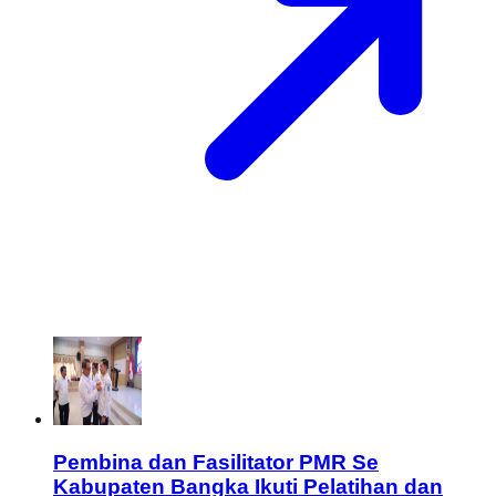
Pembina dan Fasilitator PMR Se
Kabupaten Bangka Ikuti Pelatihan dan