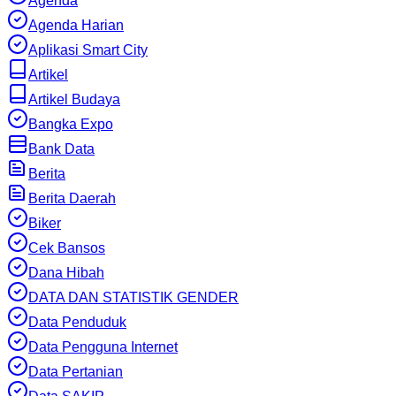
Agenda
Agenda Harian
Aplikasi Smart City
Artikel
Artikel Budaya
Bangka Expo
Bank Data
Berita
Berita Daerah
Biker
Cek Bansos
Dana Hibah
DATA DAN STATISTIK GENDER
Data Penduduk
Data Pengguna Internet
Data Pertanian