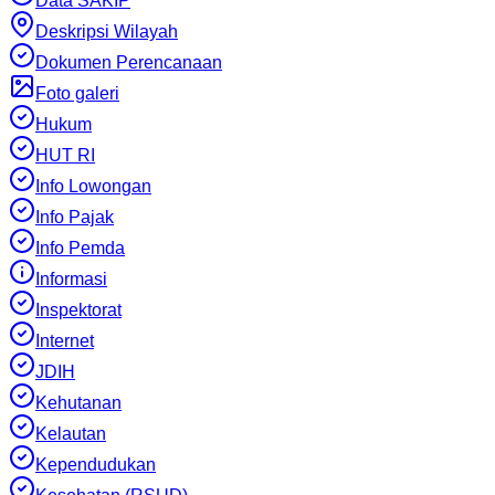
Data SAKIP
Deskripsi Wilayah
Dokumen Perencanaan
Foto galeri
Hukum
HUT RI
Info Lowongan
Info Pajak
Info Pemda
Informasi
Inspektorat
Internet
JDIH
Kehutanan
Kelautan
Kependudukan