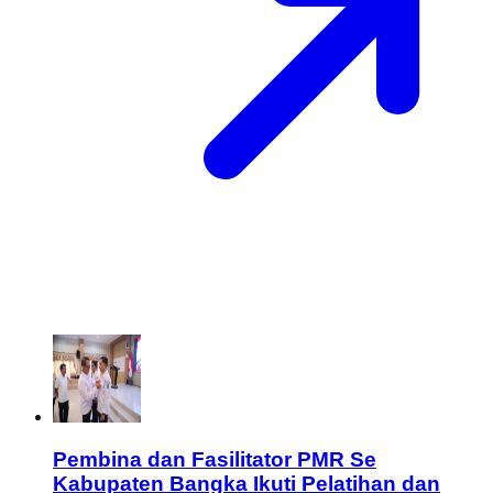
Pembina dan Fasilitator PMR Se
Kabupaten Bangka Ikuti Pelatihan dan