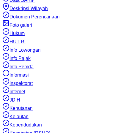
Data SAKIP
Deskripsi Wilayah
Dokumen Perencanaan
Foto galeri
Hukum
HUT RI
Info Lowongan
Info Pajak
Info Pemda
Informasi
Inspektorat
Internet
JDIH
Kehutanan
Kelautan
Kependudukan