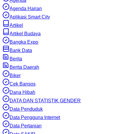
Agenda
Agenda Harian
Aplikasi Smart City
Artikel
Artikel Budaya
Bangka Expo
Bank Data
Berita
Berita Daerah
Biker
Cek Bansos
Dana Hibah
DATA DAN STATISTIK GENDER
Data Penduduk
Data Pengguna Internet
Data Pertanian