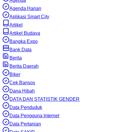
Agenda
Agenda Harian
Aplikasi Smart City
Artikel
Artikel Budaya
Bangka Expo
Bank Data
Berita
Berita Daerah
Biker
Cek Bansos
Dana Hibah
DATA DAN STATISTIK GENDER
Data Penduduk
Data Pengguna Internet
Data Pertanian