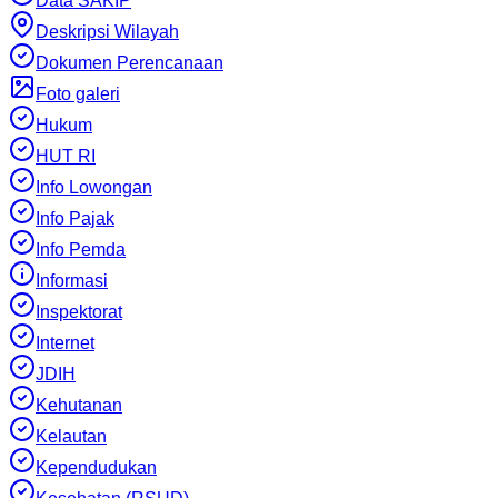
Data SAKIP
Deskripsi Wilayah
Dokumen Perencanaan
Foto galeri
Hukum
HUT RI
Info Lowongan
Info Pajak
Info Pemda
Informasi
Inspektorat
Internet
JDIH
Kehutanan
Kelautan
Kependudukan