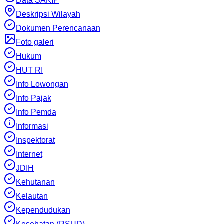
Data SAKIP
Deskripsi Wilayah
Dokumen Perencanaan
Foto galeri
Hukum
HUT RI
Info Lowongan
Info Pajak
Info Pemda
Informasi
Inspektorat
Internet
JDIH
Kehutanan
Kelautan
Kependudukan