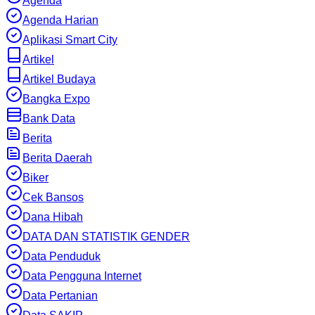
Agenda
Agenda Harian
Aplikasi Smart City
Artikel
Artikel Budaya
Bangka Expo
Bank Data
Berita
Berita Daerah
Biker
Cek Bansos
Dana Hibah
DATA DAN STATISTIK GENDER
Data Penduduk
Data Pengguna Internet
Data Pertanian