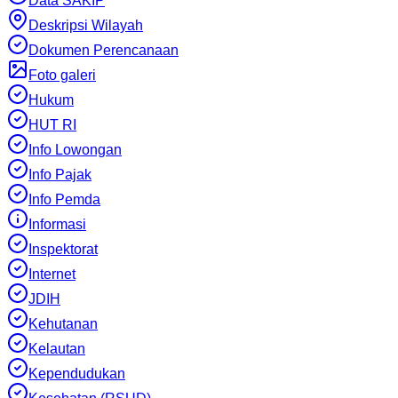
Data SAKIP
Deskripsi Wilayah
Dokumen Perencanaan
Foto galeri
Hukum
HUT RI
Info Lowongan
Info Pajak
Info Pemda
Informasi
Inspektorat
Internet
JDIH
Kehutanan
Kelautan
Kependudukan