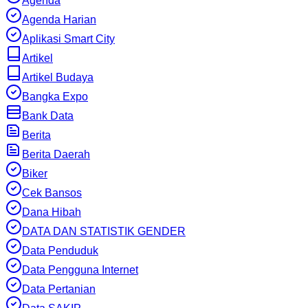
Agenda
Agenda Harian
Aplikasi Smart City
Artikel
Artikel Budaya
Bangka Expo
Bank Data
Berita
Berita Daerah
Biker
Cek Bansos
Dana Hibah
DATA DAN STATISTIK GENDER
Data Penduduk
Data Pengguna Internet
Data Pertanian