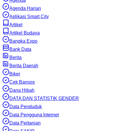
Agenda
Agenda Harian
Aplikasi Smart City
Artikel
Artikel Budaya
Bangka Expo
Bank Data
Berita
Berita Daerah
Biker
Cek Bansos
Dana Hibah
DATA DAN STATISTIK GENDER
Data Penduduk
Data Pengguna Internet
Data Pertanian