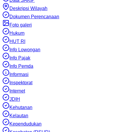
Data SAKIP
Deskripsi Wilayah
Dokumen Perencanaan
Foto galeri
Hukum
HUT RI
Info Lowongan
Info Pajak
Info Pemda
Informasi
Inspektorat
Internet
JDIH
Kehutanan
Kelautan
Kependudukan