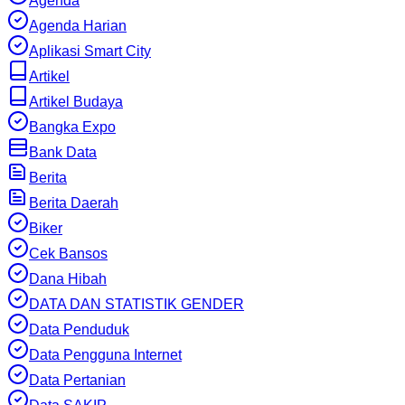
Agenda
Agenda Harian
Aplikasi Smart City
Artikel
Artikel Budaya
Bangka Expo
Bank Data
Berita
Berita Daerah
Biker
Cek Bansos
Dana Hibah
DATA DAN STATISTIK GENDER
Data Penduduk
Data Pengguna Internet
Data Pertanian