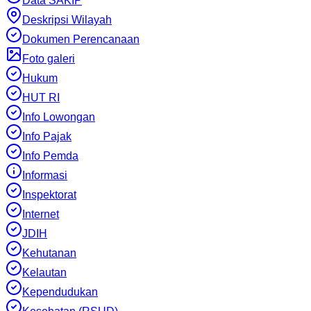
Data SAKIP
Deskripsi Wilayah
Dokumen Perencanaan
Foto galeri
Hukum
HUT RI
Info Lowongan
Info Pajak
Info Pemda
Informasi
Inspektorat
Internet
JDIH
Kehutanan
Kelautan
Kependudukan