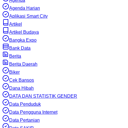
Agenda
Agenda Harian
Aplikasi Smart City
Artikel
Artikel Budaya
Bangka Expo
Bank Data
Berita
Berita Daerah
Biker
Cek Bansos
Dana Hibah
DATA DAN STATISTIK GENDER
Data Penduduk
Data Pengguna Internet
Data Pertanian