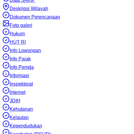
Data SAKIP
Deskripsi Wilayah
Dokumen Perencanaan
Foto galeri
Hukum
HUT RI
Info Lowongan
Info Pajak
Info Pemda
Informasi
Inspektorat
Internet
JDIH
Kehutanan
Kelautan
Kependudukan