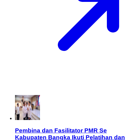
Pembina dan Fasilitator PMR Se
Kabupaten Bangka Ikuti Pelatihan dan