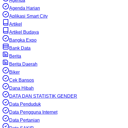
Agenda
Agenda Harian
Aplikasi Smart City
Artikel
Artikel Budaya
Bangka Expo
Bank Data
Berita
Berita Daerah
Biker
Cek Bansos
Dana Hibah
DATA DAN STATISTIK GENDER
Data Penduduk
Data Pengguna Internet
Data Pertanian