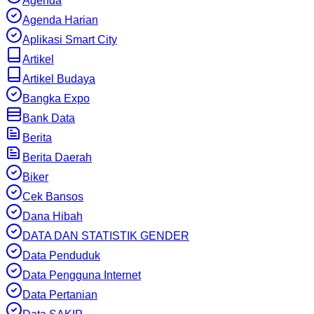
Agenda
Agenda Harian
Aplikasi Smart City
Artikel
Artikel Budaya
Bangka Expo
Bank Data
Berita
Berita Daerah
Biker
Cek Bansos
Dana Hibah
DATA DAN STATISTIK GENDER
Data Penduduk
Data Pengguna Internet
Data Pertanian