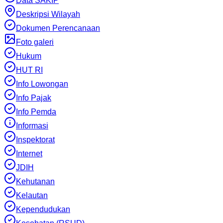
Data SAKIP
Deskripsi Wilayah
Dokumen Perencanaan
Foto galeri
Hukum
HUT RI
Info Lowongan
Info Pajak
Info Pemda
Informasi
Inspektorat
Internet
JDIH
Kehutanan
Kelautan
Kependudukan