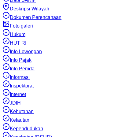
Data SAKIP
Deskripsi Wilayah
Dokumen Perencanaan
Foto galeri
Hukum
HUT RI
Info Lowongan
Info Pajak
Info Pemda
Informasi
Inspektorat
Internet
JDIH
Kehutanan
Kelautan
Kependudukan