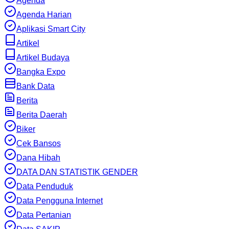
Agenda
Agenda Harian
Aplikasi Smart City
Artikel
Artikel Budaya
Bangka Expo
Bank Data
Berita
Berita Daerah
Biker
Cek Bansos
Dana Hibah
DATA DAN STATISTIK GENDER
Data Penduduk
Data Pengguna Internet
Data Pertanian