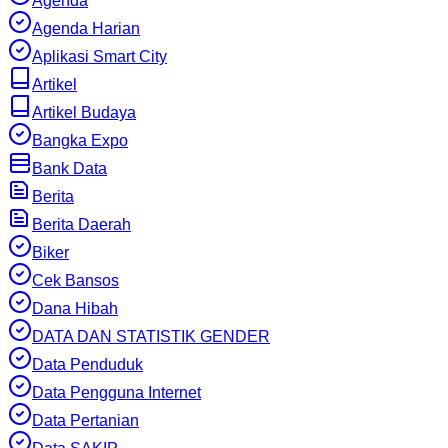
Agenda
Agenda Harian
Aplikasi Smart City
Artikel
Artikel Budaya
Bangka Expo
Bank Data
Berita
Berita Daerah
Biker
Cek Bansos
Dana Hibah
DATA DAN STATISTIK GENDER
Data Penduduk
Data Pengguna Internet
Data Pertanian