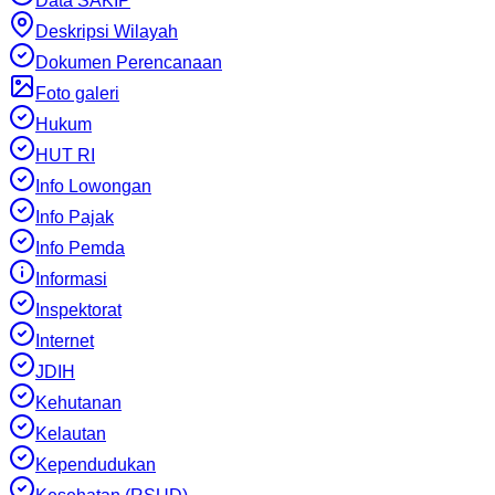
Data SAKIP
Deskripsi Wilayah
Dokumen Perencanaan
Foto galeri
Hukum
HUT RI
Info Lowongan
Info Pajak
Info Pemda
Informasi
Inspektorat
Internet
JDIH
Kehutanan
Kelautan
Kependudukan