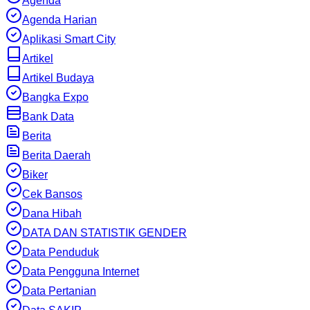
Agenda
Agenda Harian
Aplikasi Smart City
Artikel
Artikel Budaya
Bangka Expo
Bank Data
Berita
Berita Daerah
Biker
Cek Bansos
Dana Hibah
DATA DAN STATISTIK GENDER
Data Penduduk
Data Pengguna Internet
Data Pertanian