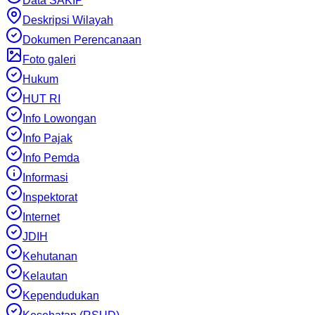
Data SAKIP
Deskripsi Wilayah
Dokumen Perencanaan
Foto galeri
Hukum
HUT RI
Info Lowongan
Info Pajak
Info Pemda
Informasi
Inspektorat
Internet
JDIH
Kehutanan
Kelautan
Kependudukan