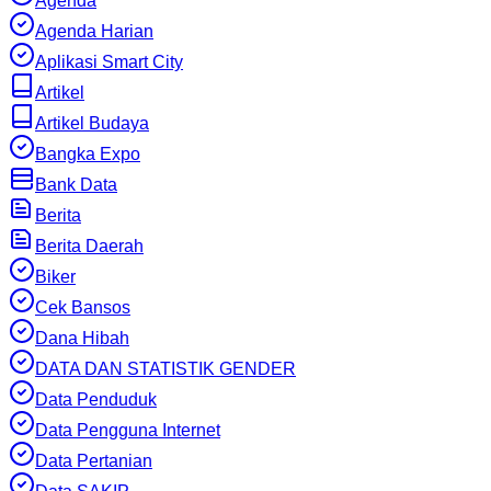
Agenda
Agenda Harian
Aplikasi Smart City
Artikel
Artikel Budaya
Bangka Expo
Bank Data
Berita
Berita Daerah
Biker
Cek Bansos
Dana Hibah
DATA DAN STATISTIK GENDER
Data Penduduk
Data Pengguna Internet
Data Pertanian