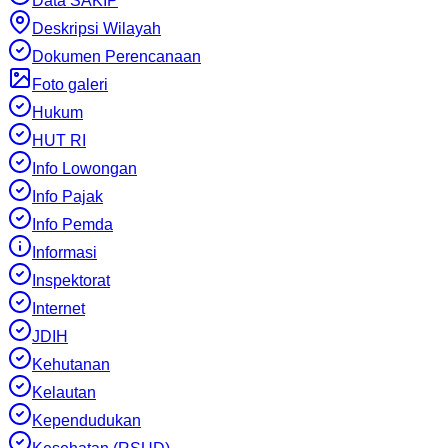
Data SAKIP
Deskripsi Wilayah
Dokumen Perencanaan
Foto galeri
Hukum
HUT RI
Info Lowongan
Info Pajak
Info Pemda
Informasi
Inspektorat
Internet
JDIH
Kehutanan
Kelautan
Kependudukan