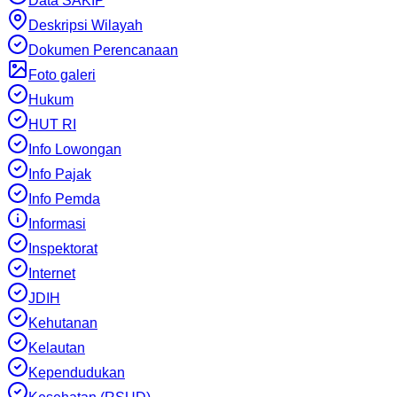
Data SAKIP
Deskripsi Wilayah
Dokumen Perencanaan
Foto galeri
Hukum
HUT RI
Info Lowongan
Info Pajak
Info Pemda
Informasi
Inspektorat
Internet
JDIH
Kehutanan
Kelautan
Kependudukan