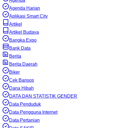
Agenda
Agenda Harian
Aplikasi Smart City
Artikel
Artikel Budaya
Bangka Expo
Bank Data
Berita
Berita Daerah
Biker
Cek Bansos
Dana Hibah
DATA DAN STATISTIK GENDER
Data Penduduk
Data Pengguna Internet
Data Pertanian