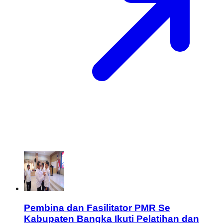
Pembina dan Fasilitator PMR Se
Kabupaten Bangka Ikuti Pelatihan dan