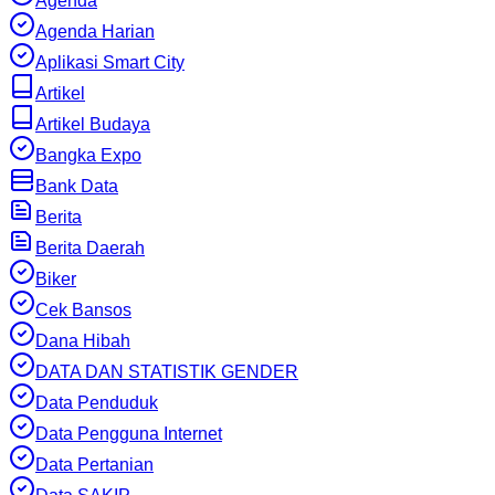
Agenda
Agenda Harian
Aplikasi Smart City
Artikel
Artikel Budaya
Bangka Expo
Bank Data
Berita
Berita Daerah
Biker
Cek Bansos
Dana Hibah
DATA DAN STATISTIK GENDER
Data Penduduk
Data Pengguna Internet
Data Pertanian