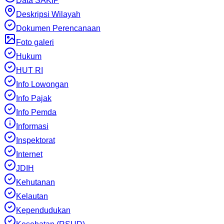
Data SAKIP
Deskripsi Wilayah
Dokumen Perencanaan
Foto galeri
Hukum
HUT RI
Info Lowongan
Info Pajak
Info Pemda
Informasi
Inspektorat
Internet
JDIH
Kehutanan
Kelautan
Kependudukan