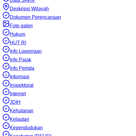
Data SAKIP
Deskripsi Wilayah
Dokumen Perencanaan
Foto galeri
Hukum
HUT RI
Info Lowongan
Info Pajak
Info Pemda
Informasi
Inspektorat
Internet
JDIH
Kehutanan
Kelautan
Kependudukan