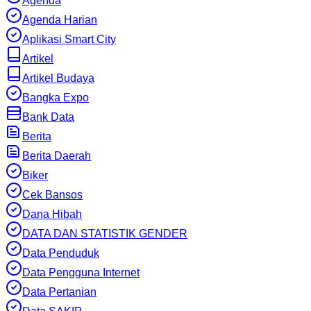
Agenda
Agenda Harian
Aplikasi Smart City
Artikel
Artikel Budaya
Bangka Expo
Bank Data
Berita
Berita Daerah
Biker
Cek Bansos
Dana Hibah
DATA DAN STATISTIK GENDER
Data Penduduk
Data Pengguna Internet
Data Pertanian