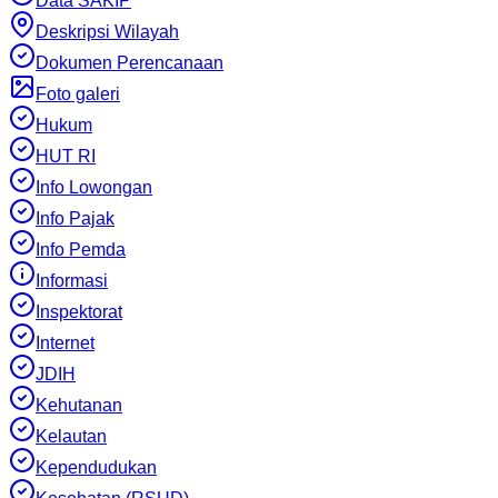
Data SAKIP
Deskripsi Wilayah
Dokumen Perencanaan
Foto galeri
Hukum
HUT RI
Info Lowongan
Info Pajak
Info Pemda
Informasi
Inspektorat
Internet
JDIH
Kehutanan
Kelautan
Kependudukan