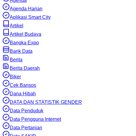
Agenda
Agenda Harian
Aplikasi Smart City
Artikel
Artikel Budaya
Bangka Expo
Bank Data
Berita
Berita Daerah
Biker
Cek Bansos
Dana Hibah
DATA DAN STATISTIK GENDER
Data Penduduk
Data Pengguna Internet
Data Pertanian