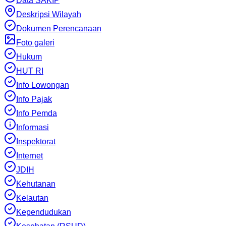
Data SAKIP
Deskripsi Wilayah
Dokumen Perencanaan
Foto galeri
Hukum
HUT RI
Info Lowongan
Info Pajak
Info Pemda
Informasi
Inspektorat
Internet
JDIH
Kehutanan
Kelautan
Kependudukan