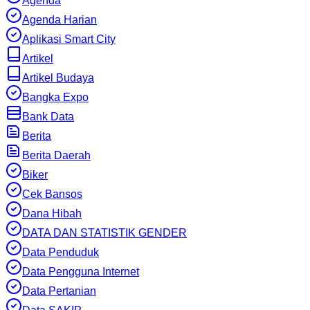
Agenda
Agenda Harian
Aplikasi Smart City
Artikel
Artikel Budaya
Bangka Expo
Bank Data
Berita
Berita Daerah
Biker
Cek Bansos
Dana Hibah
DATA DAN STATISTIK GENDER
Data Penduduk
Data Pengguna Internet
Data Pertanian