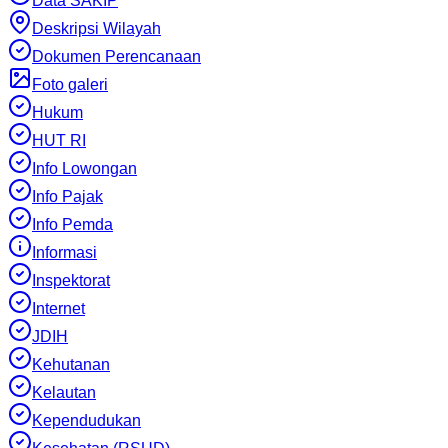
Data SAKIP
Deskripsi Wilayah
Dokumen Perencanaan
Foto galeri
Hukum
HUT RI
Info Lowongan
Info Pajak
Info Pemda
Informasi
Inspektorat
Internet
JDIH
Kehutanan
Kelautan
Kependudukan