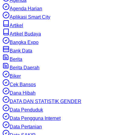
Agenda
Agenda Harian
Aplikasi Smart City
Artikel
Artikel Budaya
Bangka Expo
Bank Data
Berita
Berita Daerah
Biker
Cek Bansos
Dana Hibah
DATA DAN STATISTIK GENDER
Data Penduduk
Data Pengguna Internet
Data Pertanian