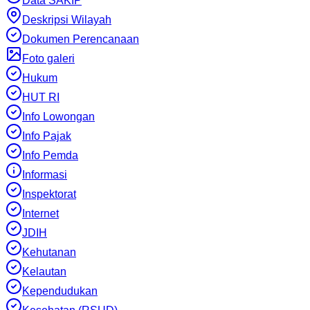
Data SAKIP
Deskripsi Wilayah
Dokumen Perencanaan
Foto galeri
Hukum
HUT RI
Info Lowongan
Info Pajak
Info Pemda
Informasi
Inspektorat
Internet
JDIH
Kehutanan
Kelautan
Kependudukan