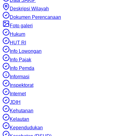
Data SAKIP
Deskripsi Wilayah
Dokumen Perencanaan
Foto galeri
Hukum
HUT RI
Info Lowongan
Info Pajak
Info Pemda
Informasi
Inspektorat
Internet
JDIH
Kehutanan
Kelautan
Kependudukan