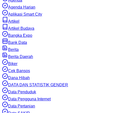
Agenda
Agenda Harian
Aplikasi Smart City
Artikel
Artikel Budaya
Bangka Expo
Bank Data
Berita
Berita Daerah
Biker
Cek Bansos
Dana Hibah
DATA DAN STATISTIK GENDER
Data Penduduk
Data Pengguna Internet
Data Pertanian