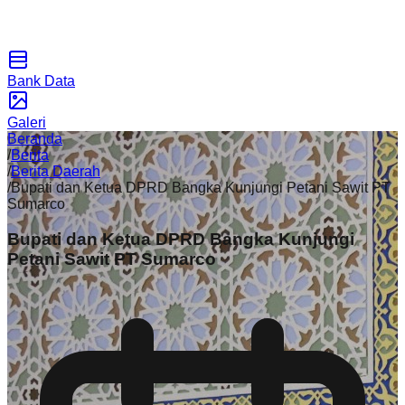
Bank Data
Galeri
Beranda
/
Berita
/
Berita Daerah
/
Bupati dan Ketua DPRD Bangka Kunjungi Petani Sawit PT
Sumarco
Bupati dan Ketua DPRD Bangka Kunjungi
Petani Sawit PT Sumarco