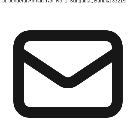
Jl. Jenderal Ahmad Yani No. 1, Sungailiat, Bangka 33215