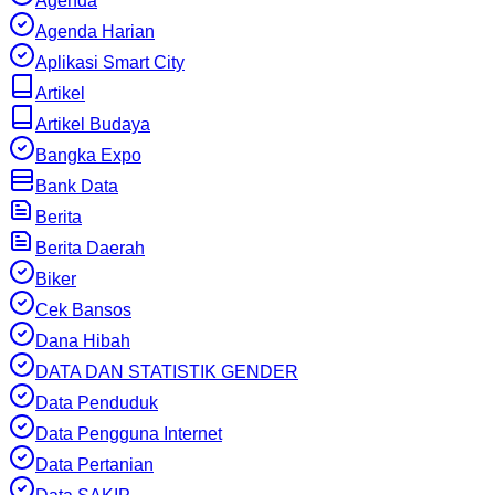
Agenda
Agenda Harian
Aplikasi Smart City
Artikel
Artikel Budaya
Bangka Expo
Bank Data
Berita
Berita Daerah
Biker
Cek Bansos
Dana Hibah
DATA DAN STATISTIK GENDER
Data Penduduk
Data Pengguna Internet
Data Pertanian