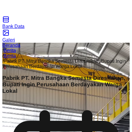
Bank Data
Galeri
Beranda
/
Berita
/
Berita
/
Pabrik PT. Mitra Bangka Semesta Diresmikan, Bupati Ingin
Perusahaan Berdayakan Warga Lokal
Pabrik PT. Mitra Bangka Semesta Diresmikan,
Bupati Ingin Perusahaan Berdayakan Warga
Lokal