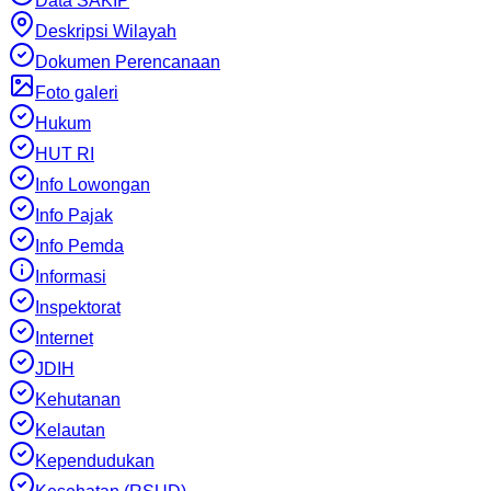
Data SAKIP
Deskripsi Wilayah
Dokumen Perencanaan
Foto galeri
Hukum
HUT RI
Info Lowongan
Info Pajak
Info Pemda
Informasi
Inspektorat
Internet
JDIH
Kehutanan
Kelautan
Kependudukan