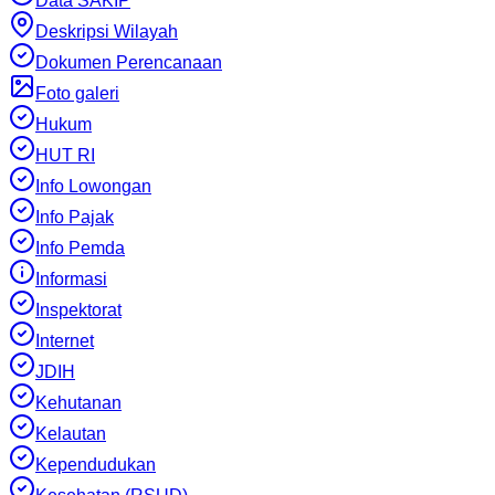
Data SAKIP
Deskripsi Wilayah
Dokumen Perencanaan
Foto galeri
Hukum
HUT RI
Info Lowongan
Info Pajak
Info Pemda
Informasi
Inspektorat
Internet
JDIH
Kehutanan
Kelautan
Kependudukan