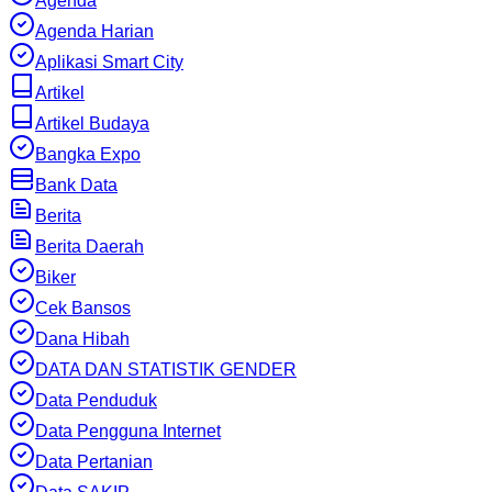
Agenda
Agenda Harian
Aplikasi Smart City
Artikel
Artikel Budaya
Bangka Expo
Bank Data
Berita
Berita Daerah
Biker
Cek Bansos
Dana Hibah
DATA DAN STATISTIK GENDER
Data Penduduk
Data Pengguna Internet
Data Pertanian