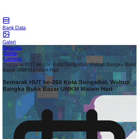
Bank Data
Galeri
Beranda
/
Berita
/
Lainnya
/
Semarak HUT ke-260 Kota Sungailiat, Wabup Bangka Buka
Bazar UMKM Malam Hari
Semarak HUT ke-260 Kota Sungailiat, Wabup
Bangka Buka Bazar UMKM Malam Hari