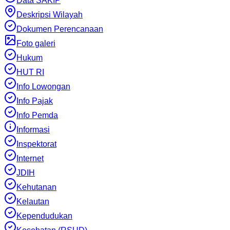
Data SAKIP
Deskripsi Wilayah
Dokumen Perencanaan
Foto galeri
Hukum
HUT RI
Info Lowongan
Info Pajak
Info Pemda
Informasi
Inspektorat
Internet
JDIH
Kehutanan
Kelautan
Kependudukan