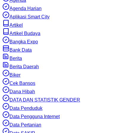
Agenda
Agenda Harian
Aplikasi Smart City
Artikel
Artikel Budaya
Bangka Expo
Bank Data
Berita
Berita Daerah
Biker
Cek Bansos
Dana Hibah
DATA DAN STATISTIK GENDER
Data Penduduk
Data Pengguna Internet
Data Pertanian