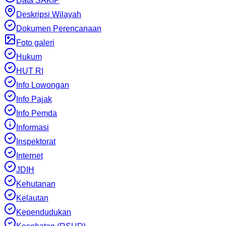
Data SAKIP
Deskripsi Wilayah
Dokumen Perencanaan
Foto galeri
Hukum
HUT RI
Info Lowongan
Info Pajak
Info Pemda
Informasi
Inspektorat
Internet
JDIH
Kehutanan
Kelautan
Kependudukan