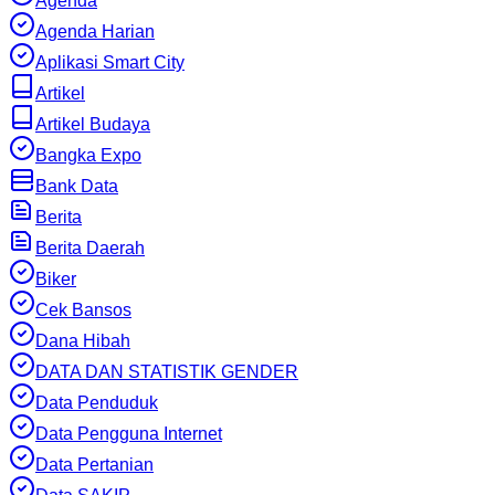
Agenda
Agenda Harian
Aplikasi Smart City
Artikel
Artikel Budaya
Bangka Expo
Bank Data
Berita
Berita Daerah
Biker
Cek Bansos
Dana Hibah
DATA DAN STATISTIK GENDER
Data Penduduk
Data Pengguna Internet
Data Pertanian