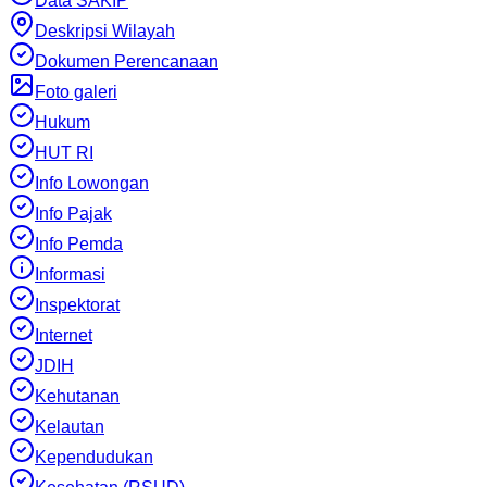
Data SAKIP
Deskripsi Wilayah
Dokumen Perencanaan
Foto galeri
Hukum
HUT RI
Info Lowongan
Info Pajak
Info Pemda
Informasi
Inspektorat
Internet
JDIH
Kehutanan
Kelautan
Kependudukan