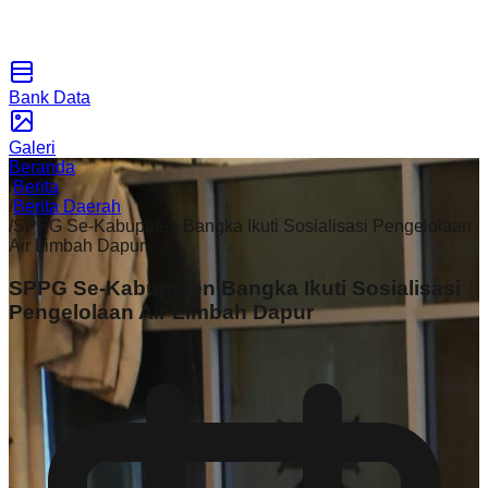
Bank Data
Galeri
Beranda
/
Berita
/
Berita Daerah
/
SPPG Se-Kabupaten Bangka Ikuti Sosialisasi Pengelolaan
Air Limbah Dapur
SPPG Se-Kabupaten Bangka Ikuti Sosialisasi
Pengelolaan Air Limbah Dapur