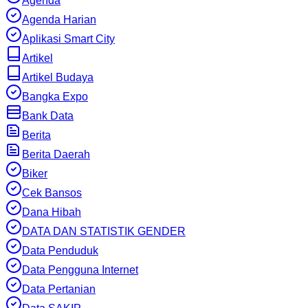
Agenda
Agenda Harian
Aplikasi Smart City
Artikel
Artikel Budaya
Bangka Expo
Bank Data
Berita
Berita Daerah
Biker
Cek Bansos
Dana Hibah
DATA DAN STATISTIK GENDER
Data Penduduk
Data Pengguna Internet
Data Pertanian