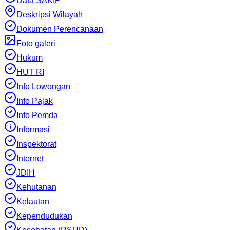
Data SAKIP
Deskripsi Wilayah
Dokumen Perencanaan
Foto galeri
Hukum
HUT RI
Info Lowongan
Info Pajak
Info Pemda
Informasi
Inspektorat
Internet
JDIH
Kehutanan
Kelautan
Kependudukan